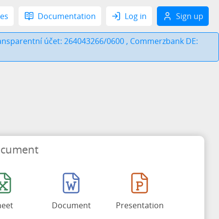
res
Documentation
Log in
Sign up
 Transparentní účet: 264043266/0600 , Commerzbank DE:
ocument
heet
Document
Presentation