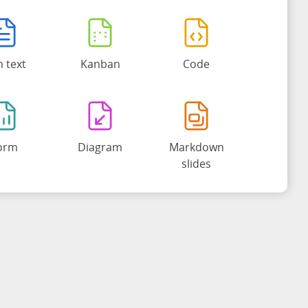
h text
Kanban
Code
orm
Diagram
Markdown
slides