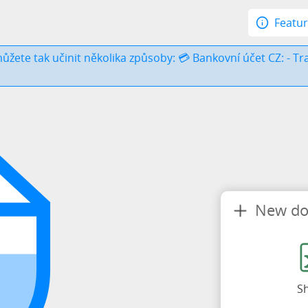
Featu
 můžete tak učinit několika způsoby: 💳 Bankovní účet CZ: -
New d
S